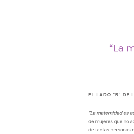
“La m
EL LADO "B" DE
“La maternidad es es
de mujeres que no so
de tantas personas 