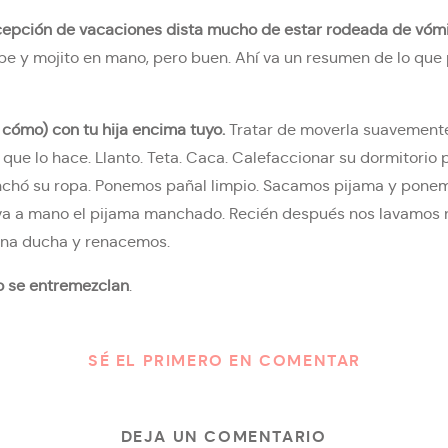
cepción de vacaciones dista mucho de estar rodeada de vómi
e y mojito en mano, pero buen. Ahí va un resumen de lo que 
 cómo) con tu hija encima tuyo.
Tratar de moverla suavement
 que lo hace. Llanto. Teta. Caca. Calefaccionar su dormitorio 
nchó su ropa. Ponemos pañal limpio. Sacamos pijama y ponem
lava a mano el pijama manchado. Recién después nos lavamos n
 una ducha y renacemos.
o se entremezclan
.
de goma que se arma y se desarma. Muñecos por todos lados. E
Frente a esa escena sonríes automáticamente como un reflejo
SÉ EL PRIMERO EN COMENTAR
orar.
Sueño pero no se quiere dormir. Cantas. Más llanto. Más
ma (shh shh shh). Se duerme. Arriba tuyo. Quedas presa ahí en
DEJA UN COMENTARIO
vaste y en los platos sucios que quedaron en la cocina. Pero 