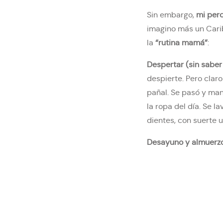
Sin embargo,
mi per
imagino más un Carib
la
“rutina mamá”
:
Despertar (sin saber
despierte. Pero claro
pañal. Se pasó y ma
la ropa del día. Se 
dientes, con suerte
Desayuno y almuerz
Hora de juego. Piso 
costado y se sonríe.
Hasta que vuelve a ll
haces sonidos de cal
en la ropa que no la