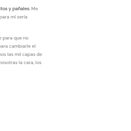
tos y pañales.
Me
para mí sería
e para que no
para cambiarle el
os las mil capas de
osotras la cara, los
lla los mira, gira de
. Todo se ilumina.
 sueño. Acunas,
 el sillón y piensas
más piensas en el